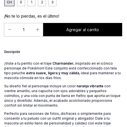
CH
0
1
2
3
¡No te lo pierdas, es el último!
Descripción
¡Viste a tu perrito con el traje
Charmander
, inspirado en el icónico
personaje de Pokémon! Este conjunto está confeccionado con tela
tipo peluche
extra suave, ligera y muy cálida
, ideal para mantener a tu
mascota cómoda en los días fríos.
Su diseño fiel al personaje incluye un color
naranja vibrante
con
vientre amarillo, una capucha con ojos adorables y pequeños
colmillos, y una cola con punta de llama en fieltro que aporta un toque
único y divertido. Además, el acabado acolchonado proporciona
confort sin limitar el movimiento.
Perfecto para sesiones de fotos, disfraces o simplemente para
consentir a tu peludo con un outfit original y abrigador. Dale a tu
mascota un estilo lleno de personalidad y calidez con este traje