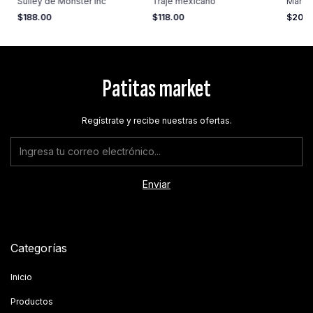
Sulley de Monster inc
Traje mexicano
Marci
$188.00
$118.00
$203
Patitas market
Regístrate y recibe nuestras ofertas.
Categorías
Inicio
Productos