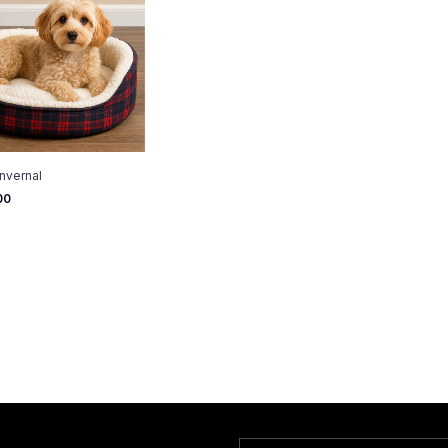
nvernal
00