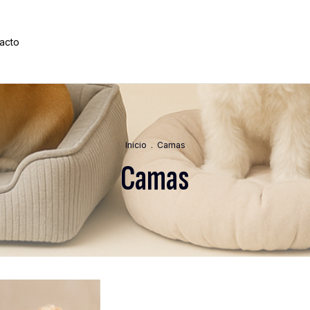
acto
Inicio
.
Camas
Camas